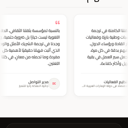
“
“
لقد وضعنا ثقتنا الكاملة في ترجمة
بالنسبة لمؤسسة بثقلنا ا
لتنسيق مناسبات وطنية بارزة وفعاليات
اللغوية ليست خيارًا بل ض
استقبلت كبار القادة ورؤساء الدول.
وجدنا في ترجمة الشريك ا
ينجزون مهامهم بدقة في كل مرة،
الذي أثبت فهمًا حقيقيًا
وبمستوى يجعل سير العمل في بقية
مفردة وما تحمله من معا
الأقسام أسهل وأكثر كفاءة.
اللغتين.
مدير تنظيم الفعاليات
مدير التواصل
DC
EM
وزارة الاقتصاد في دولة الإمارات العربية المتحدة
جائزة الملكة رانيا للتمي