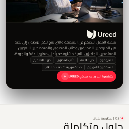
منصة العمل الأضخم في المنطقة والتي تتيح لكم الوصول إلى نخبة
من المترجمين المحترفين وكتّاب المحتوى والمتخصصين اللغويين
المعتمدين، الجاهزين لتنفيذ مشاريعكم بأعلى معايير الدقة والجودة.
المترجمون
خبراء اللغة
كتّاب المحتوى
خبراء التصميم
المدققون اللغويون
خدمة فورية متاحة عند الطلب
اكتشفوا المزيد عبر موقع UREED
[ 02 ] منظومة حلولنا
حلول متكاملة