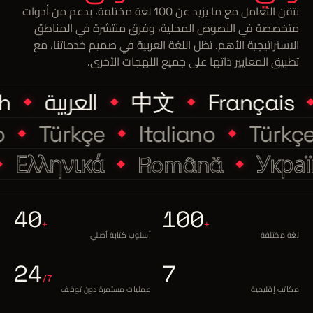
نتقن التعامل مع ما يزيد عن 100 لغة مختلفة، بدعم من أدوات
متخصصة في النصوص المحلية، وفرق منتشرة في المناطق
الاستراتيجية الأهم. تظل اللغة العربية في صميم خدماتنا، مع
تطبيق المعايير ذاتها على جميع اللهجات الأخرى.
Français
中文
العربية
h
no
Türkçe
Italiano
Türk
Ελληνικά
Română
Украї
40
100
+
+
لغة مختلفة
أسلوب كتابة أصلي
24
7
/7
مكاتب إقليمية
عمليات مستمرة دون توقف