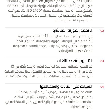
تتطلب الأعمال السيادية خبراء لغويين مُعتمدين للأعمال السيادية،
مع الالتزام باتفاقيات عدم الإفشاء، وإجراء فحوصات أمنية دقيقة،
وتطبيق مسارات عمل معتمدة بمعيار ISO 27001. لذا، نضع تحت
تصرفك فرقًا متخصصة في الأعمال السيادية ومُعتمدة للأعمال
السيادية، وجاهزة للبدء فورًا.
الترجمة الفورية المباشرة
02
في القمم المباشرة، لا مجال للخطأ أبدًا. لذلك، تعمل فرقنا
المتخصصة في الترجمة الفورية، والمؤهلة لمستوى قمم
مجموعة العشرين، بكامل قدرات الترجمة المتزامنة مدعومةً
بأحدث معدات المؤتمرات.
التنسيق متعدد اللغات
03
قد تتطلب الفعالية السيادية الواحدة توفير الترجمة بأكثر من 10
لغات في آنٍ واحد. وهنا يبرز دور نموذج التنسيق لدينا بمرونته العالية
ليلبي متطلبات القمم والفعاليات الحكومية المشتركة بكل كفاءة.
السيادة على البيانات واستضافتها
04
هناك محتوى بالغ الحساسية يجب ألا يخرج أبدًا عن نطاقات
اختصاص قضائي معينة. لذا، تشمل خيارات النشر لدينا سحابة
سيادية للاستضافة داخل الدولة، بالإضافة إلى بدائل الاستضافة في
الخوادم المحلية.