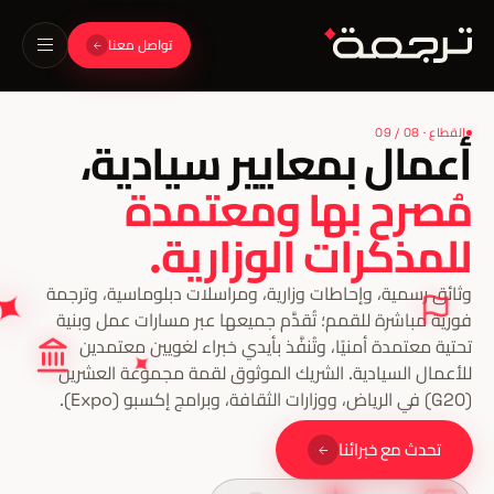
تواصل معنا
القطاع · 08 / 09
وثائق رسمية، وإحاطات وزارية، ومراسلات دبلوماسية، وترجمة
فورية مباشرة للقمم؛ تُقدَّم جميعها عبر مسارات عمل وبنية
تحتية معتمدة أمنيًا، وتُنفَّذ بأيدي خبراء لغويين معتمدين
للأعمال السيادية. الشريك الموثوق لقمة مجموعة العشرين
(G20) في الرياض، ووزارات الثقافة، وبرامج إكسبو (Expo).
تحدث مع خبرائنا