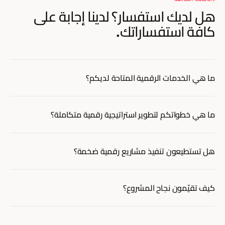
هل لديك استفسار؟
لدينا إجابة على
كافة استفساراتك.
ما هي الخدمات الرقمية المتاحة لديكم؟
منظومة متكاملة تضم الاستراتيجية الرقمية وتطوير المواقع والتطبيقات
وتحسين محركات البحث والتسويق الرقمي وإدارة المحتوى والتحليلات
ما هي خطواتكم لتطوير استراتيجية رقمية متكاملة؟
وحلول التجارة الإلكترونية، جميعها مبنية من الأساس لاستيعاب تعدد
اللغات والأسواق.
نبدأ بتحليل شامل لأهدافك وجمهورك المستهدف والمشهد التنافسي،
ثم نضع استراتيجية مناسبة بأهداف واضحة وأطر عمل دقيقة لقياس
هل تستطيعون تنفيذ مشاريع رقمية ضخمة؟
الأداء.
بالتأكيد، نمتلك الكفاءات والوسائل التقنية اللازمة لإدارة مشاريع ضخمة
تغطي عدة أسواق ولغات وقنوات تسويقية مختلفة في آنٍ واحد.
كيف تقيّمون نجاح المشروع؟
يقوم التقييم على تحليلات متقدمة ونماذج قياس احترافية وتحسين
دوري مبني على مؤشرات أداء متفق عليها مسبقًا، لا على أرقام تفاعل