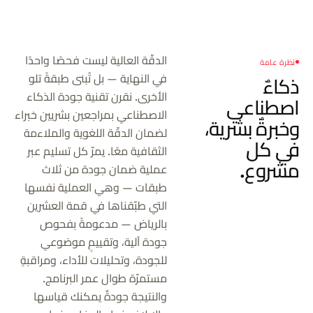
الدقّة العالية ليست فحصًا واحدًا
نظرة عامة
في النهاية — بل تُبنى طبقةً تلو
ذكاءٌ
الأخرى. نقرن تقنية جودة الذكاء
اصطناعي
الاصطناعي بمراجعين بشريين خبراء
وخبرةٌ بشرية،
لضمان الدقّة اللغوية والملاءمة
في كل
الثقافية معًا. يمرّ كل تسليم عبر
مشروع.
عملية ضمان جودة من ثلاث
طبقات — وهي العملية نفسها
التي طبّقناها في قمة العشرين
بالرياض — مدعومةً بفحوص
جودة آلية، وتقييمٍ موضوعي
للجودة، وتحليلات للأداء، ومراقبةٍ
مستمرّة طوال عمر البرنامج.
والنتيجة جودةٌ يمكنك قياسها