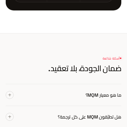
أسئلة شائعة
ضمان الجودة،
بلا تعقيد.
ما هو معيار MQM؟
Multidimensional Quality Metrics (MQM) هو إطار دولي
مفتوح لتقييم جودة الترجمة، طُوّر بمشاركة الاتحاد الأوروبي وكبرى
هل تطبّقون MQM على كل ترجمة؟
شركات الترجمة. يقيس الجودة على أبعاد محدَّدة (دقّة، طلاقة، نمط،