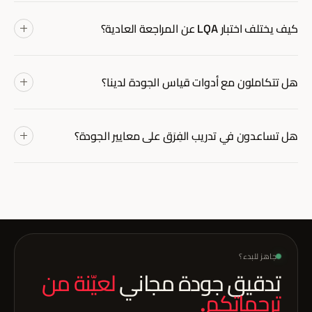
مصطلحات، اتساق) ويُنتج درجة عددية بدلًا من تقييم ذاتي.
ليس بشكل آلي. MQM يضيف وقتًا وتكلفة، فنُطبّقه على عيّنات (5 إلى
10% من حجم العمل) لرصد الجودة بشكل إحصائي. للمحتوى الحرج
كيف يختلف اختبار LQA عن المراجعة العادية؟
(قانوني، طبي، حكومي)، نطبّقه على 100% من المحتوى.
المراجعة جزء من سير العمل التحريري — يقوم بها محرّر يعمل مع
المترجم لإنتاج النسخة النهائية. LQA يحدث بعد التسليم، من فريق
هل تتكاملون مع أدوات قياس الجودة لدينا؟
مستقلّ لم يشارك في المشروع، لقياس جودة المخرَج النهائي. نستخدم
الاثنين معًا للحصول على صورة كاملة.
نعم. نُصدّر بيانات الجودة بأي صيغة (CSV وJSON وXML)، ونتكامل مع
أنظمة BI الكبرى (Tableau وPower BI وLooker) لعرض البيانات في
هل تساعدون في تدريب الفِرَق على معايير الجودة؟
لوحات تحكّم مؤسستكم.
نعم. نقدّم برامج تدريب للفِرَق الداخلية (المترجمين والمراجعين ومدراء
المشاريع) على معايير ISO 17100 وMQM وأدلّة الجودة. تستغرق ورش
التدريب عادةً من 2 إلى 5 أيام، حسب عمق المحتوى.
جاهز للبدء؟
تدقيق جودة مجاني
لعيّنة من
ترجماتكم.