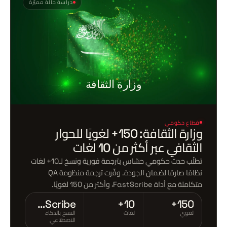
دراسة حالة مميَّزة
وزارة الثقافة
قطاع حكومي
وزارة الثقافة: 150+ لغويًا للحوار
الثقافي عبر أكثر من 10 لغات
تطلّب حدث حكومي حسّاس بترجمة فورية ونسخ لـ10+ لغات
نظامًا صارمًا لضمان الجودة. وفّرت ترجمة منظومة QA
متكاملة مع أداة FastScribe، وأكثر من 150 لغويًا.
FastScribe
10+
150+
لغوي
لغات
النسخ بالذكاء
الاصطناعي