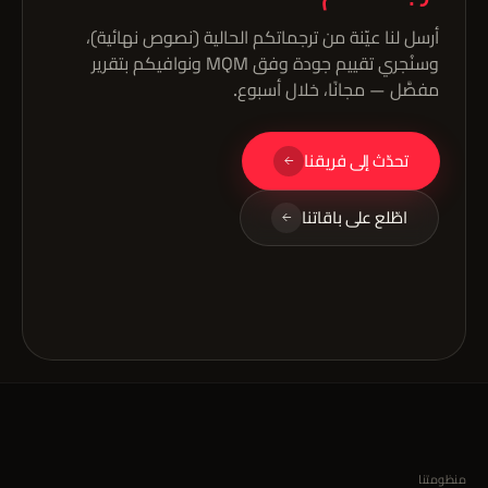
أرسل لنا عيّنة من ترجماتكم الحالية (نصوص نهائية)،
وسنُجري تقييم جودة وفق MQM ونوافيكم بتقرير
مفصَّل — مجانًا، خلال أسبوع.
تحدّث إلى فريقنا
اطّلع على باقاتنا
منظومتنا