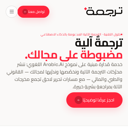
تواصل معنا
حلول التقنية · الترجمة الآلية المدعومة بالذكاء الاصطناعي
ترجمةٌ آلية
مضبوطة على مجالك.
خدمة مُدارة مبنية على نموذج Arabic.Ai اللغوي: ننشر
محرّكات الترجمة الآلية ونخصّصها وندرّبها لمجالك — القانوني
والطبي والمالي — مع مسارات تحرير لاحق تجمع مخرجات
الآلة بمراجعةٍ بشريةٍ خبيرة.
احجز عرضًا توضيحيًا