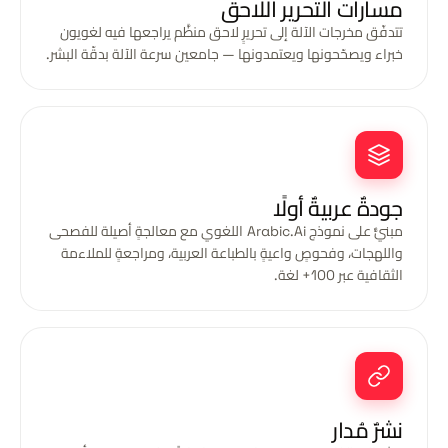
مسارات التحرير اللاحق
تتدفّق مخرجات الآلة إلى تحريرٍ لاحق منظَّم يراجعها فيه لغويون
خبراء ويصحّحونها ويعتمدونها — جامعين سرعة الآلة بدقّة البشر.
جودةٌ عربيةٌ أولًا
مبنيٌّ على نموذج Arabic.Ai اللغوي مع معالجةٍ أصيلة للفصحى
واللهجات، وفحوصٍ واعيةٍ بالطباعة العربية، ومراجعةٍ للملاءمة
الثقافية عبر 100+ لغة.
نشرٌ مُدار