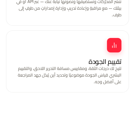
ننشر المحرّكات ونستضيفها ونصونها نيابةً عنك — عبر API أو في
بيئتك — مع مراقبةٍ وإعادة تدريبٍ وإدارة إصداراتٍ من طرفٍ إلى
طرف.
تقييم الجودة
تتيح لك درجات الثقة، ومقاييس مسافة التحرير اللاحق، والتقييم
البشري قياسَ الجودة موضوعيًا وتحديد أين يُبذَل جهد المراجعة
على أفضل وجه.