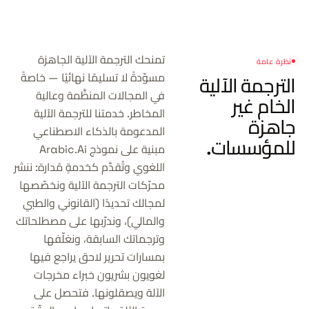
تمنحك الترجمة الآلية الجاهزة
نظرة عامة
مسوّدةً لا تسليمًا نهائيًا — خاصةً
الترجمة الآلية
في المجالات المنظَّمة وعالية
الخام
غير
المخاطر. خدمتنا للترجمة الآلية
جاهزة
المدعومة بالذكاء الاصطناعي
للمؤسسات.
مبنية على نموذج Arabic.Ai
اللغوي وتُقدَّم كخدمةٍ مُدارة: ننشر
محرّكات الترجمة الآلية ونخصّصها
لمجالك تحديدًا (القانوني والطبي
والمالي)، وندرّبها على مصطلحاتك
وترجماتك السابقة، ونغلّفها
بمسارات تحرير لاحق يراجع فيها
لغويون بشريون خبراء مخرجات
الآلة ويصقلونها. فتحصل على