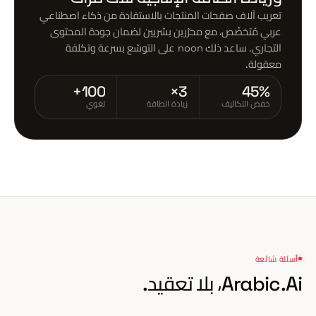
تعريب آلاف صفحات المنتجات بالاستفادة من ذكاء اصطناعي
عربي مُتخصِّص، مع محرّرين بشريين لضمان جودة المحتوى
التجاري. ساعد ذلك noon على التوسّع بسرعة وتكلفة
معقولة.
100+
3×
45%
خفض التكاليف
زيادة الطاقة
لغوي
أسئلة شائعة
Arabic.Ai،
بلا تعقيد.