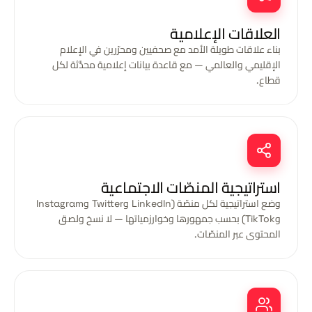
العلاقات الإعلامية
بناء علاقات طويلة الأمد مع صحفيين ومحرّرين في الإعلام
الإقليمي والعالمي — مع قاعدة بيانات إعلامية محدَّثة لكل
قطاع.
استراتيجية المنصّات الاجتماعية
وضع استراتيجية لكل منصّة (LinkedIn وTwitter وInstagram
وTikTok) بحسب جمهورها وخوارزمياتها — لا نسخ ولصق
المحتوى عبر المنصّات.