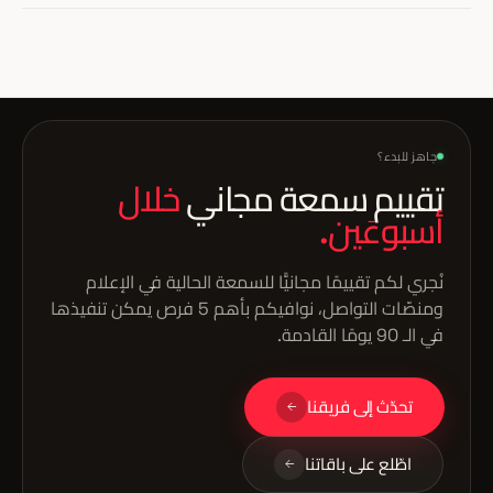
نعم — بأرقام يمكن للقيادة فهمها. مقاييسنا: قيمة التغطية الإعلامية
(AVE)، الوصول، التفاعل، التأثير على الإدراك (عبر استبيانات قبل وبعد)،
وفي بعض الحالات الأثر على المبيعات أو نمو الجمهور المستهدف.
جاهز للبدء؟
تقييم سمعة مجاني
خلال
أسبوعَين.
نُجري لكم تقييمًا مجانيًّا للسمعة الحالية في الإعلام
ومنصّات التواصل، نوافيكم بأهم 5 فرص يمكن تنفيذها
في الـ 90 يومًا القادمة.
تحدّث إلى فريقنا
اطّلع على باقاتنا