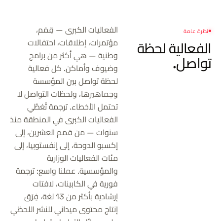
الفعاليات الكبرى — قِمَم،
نظرة عامة
مؤتمرات، إطلاقات، احتفالات
الفعالية
لحظة
وطنية — هي أكثر من برامج
تواصل.
وضيوف وأماكن. كل فعالية
لحظة تواصل بين المؤسسة
وجماهيرها، ولحظات التواصل لا
تحتمل الأخطاء. ترجمة تُغطّي
الفعاليات الكبرى في المنطقة منذ
سنوات — من قمم العشرين، إلى
إكسبو الدوحة، إلى إنفستوبيا، إلى
مئات الفعاليات الوزارية
والمؤسسية. عملنا واسع: ترجمة
فورية في الكابينات، لافتات
إرشادية بأكثر من 13 لغة، فِرَق
إنتاج محتوى ميداني للنشر اللحظي