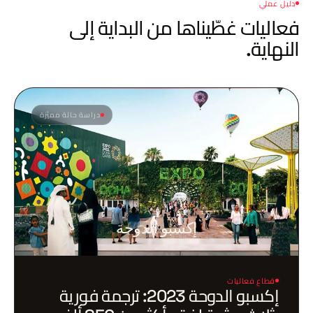
دليل عملي
فعاليات غطّيناها
من البداية إلى
النهاية.
دراسة حالة مميَّزة
إكسبو الدوحة
قطاع فعاليات
إكسبو الدوحة 2023: ترجمة فورية