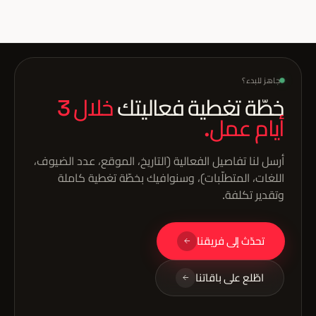
منسّق الفعالية الميداني لدينا هو نقطة القرار الأولى لكل تعديل لحظي،
مع فريق احتياط جاهز للاستدعاء عند الحاجة. نعدّ خطّة طوارئ كاملة
قبل الفعالية بأسبوعين.
جاهز للبدء؟
خطّة تغطية فعاليتك
خلال 3
أيام عمل.
أرسل لنا تفاصيل الفعالية (التاريخ، الموقع، عدد الضيوف،
اللغات، المتطلّبات)، وسنوافيك بخطّة تغطية كاملة
وتقدير تكلفة.
تحدّث إلى فريقنا
اطّلع على باقاتنا